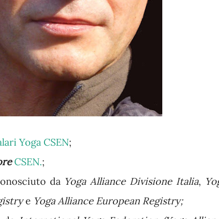
alari Yoga CSEN
;
ore
CSEN.
;
onosciuto da
Yoga Alliance Divisione Italia
,
Yo
gistry
e
Yoga Alliance European Registry;