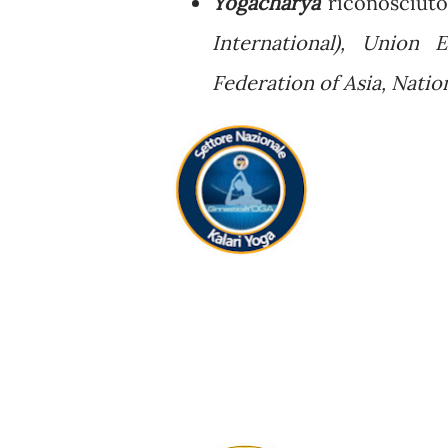
Yogacharya
riconosciut
International), Union
Federation of Asia, Natio