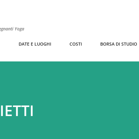
Passa ai contenuti principali
segnanti Yoga
I
DATE E LUOGHI
COSTI
BORSA DI STUDIO
ETTI