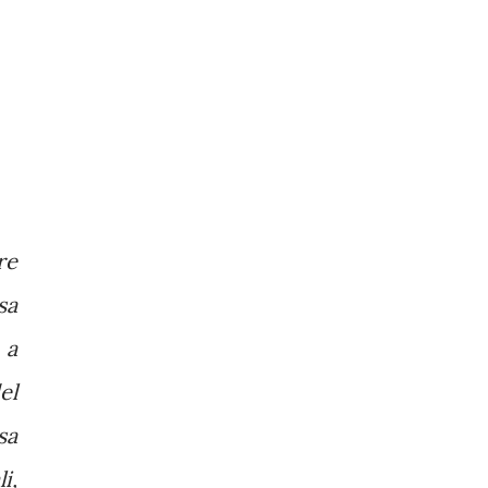
re
sa
 a
el
sa
i,